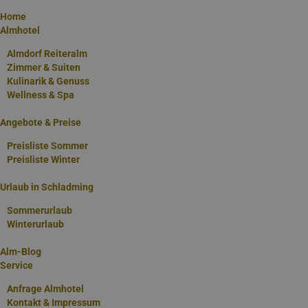
Home
Almhotel
Almdorf Reiteralm
Zimmer & Suiten
Kulinarik & Genuss
Wellness & Spa
Angebote & Preise
Preisliste Sommer
Preise & Angebote im Almhotel Edelweiss
Preisliste Winter
Stöbern Sie in unseren Angeboten und buchen Sie direkt online!
Urlaub in Schladming
Sommerurlaub
Winterurlaub
Sommer-Highlights im Almhotel Edelweiss
Alm-Blog
Service
Anfrage Almhotel
Kontakt & Impressum