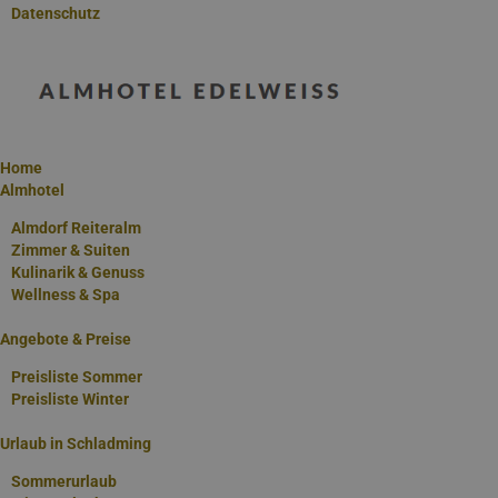
Datenschutz
Im Zeichen der
Berge
Ein Sommer- und
Winterurlaub ganz
im Zeichen der
Berge - Wandern,
Home
Almhotel
Mountainbiken,
Skifahren und
Almdorf Reiteralm
noch vieles mehr
Zimmer & Suiten
Kulinarik & Genuss
warten darauf von
Wellness & Spa
Ihnen entdeckt zu
werden.
Angebote & Preise
Erkunden Sie sich
Preisliste Sommer
gleich mit einer
Preisliste Winter
ANFRAGE an das
Almhotel
Urlaub in Schladming
Edelweiss!
GLEICH
Sommerurlaub
ANFRAGEN!