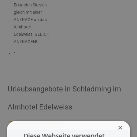
Erkunden Sie sich
gleich mit einer
ANFRAGE an das
Almhotel
Edelweiss!
GLEICH
ANFRAGEN!
1
Urlaubsangebote in Schladming im
Almhotel Edelweiss
"Zipline" 2,5 km Adrenalin!
×
Diese Webseite verwendet