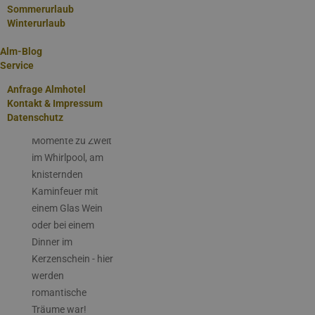
Sommerurlaub
ANFRAGEN!
Winterurlaub
Alm-Blog
Service
Romantik zu Zweit
Anfrage Almhotel
Kontakt & Impressum
Genießen Sie
Datenschutz
romantische
Momente zu Zweit
im Whirlpool, am
knisternden
Kaminfeuer mit
einem Glas Wein
oder bei einem
Dinner im
Kerzenschein - hier
werden
romantische
Träume war!