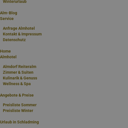
Winterurlaub
Alm-Blog
Service
Familien-Sommer
Anfrage Almhotel
Kontakt & Impressum
Zusammen mit der
Datenschutz
Familie einen
unvergesslichen
Home
Urlaub im Almhotel
Almhotel
Edelweiss oder in
Almdorf Reiteralm
den gemütlichen
Zimmer & Suiten
Hütten & Chalets
Kulinarik & Genuss
Wellness & Spa
im Almdorf
verbringen.
Angebote & Preise
Erkunden Sie sich
gleich mit einer
Preisliste Sommer
Preisliste Winter
ANFRAGE an das
Almhotel
Urlaub in Schladming
Edelweiss!
GLEICH