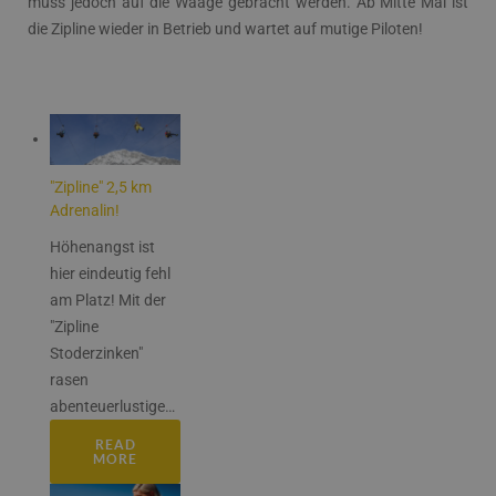
muss jedoch auf die Waage gebracht werden. Ab Mitte Mai ist
die Zipline wieder in Betrieb und wartet auf mutige Piloten!
"Zipline" 2,5 km
Adrenalin!
Höhenangst ist
hier eindeutig fehl
am Platz! Mit der
"Zipline
Stoderzinken"
rasen
abenteuerlustige
…
READ
MORE