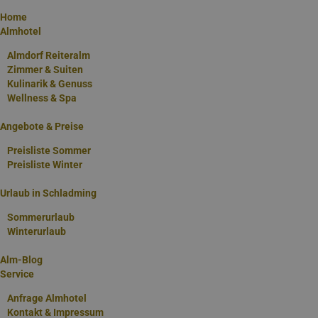
Home
Almhotel
Almdorf Reiteralm
Zimmer & Suiten
Kulinarik & Genuss
Wellness & Spa
Angebote & Preise
Preisliste Sommer
Zimmer & Alm-Suiten in unserem Almhotel
Preisliste Winter
Komfort und natürliche Materialien perfekt kombiniert!
Urlaub in Schladming
Sommerurlaub
Winterurlaub
Traumhafte Zimmer & Suiten im
Alm-Blog
Service
Anfrage Almhotel
Almhotel Edelweiss
Kontakt & Impressum