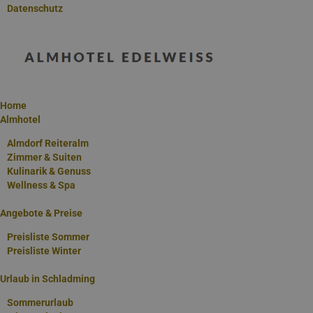
Datenschutz
Doppelzimmer Classic
Das Doppelzimmer Classic mit 23 m2 und ist für 1 bis 2
Personen geeignet. Es verfügt über einen eigenen
Balkon/Terrasse und einen traumhaften Blick auf die Berge.
Home
Almhotel
Ab € 118,- / Person
Almdorf Reiteralm
Zimmer & Suiten
Kulinarik & Genuss
Wellness & Spa
Angebote & Preise
Preisliste Sommer
Preisliste Winter
Urlaub in Schladming
Sommerurlaub