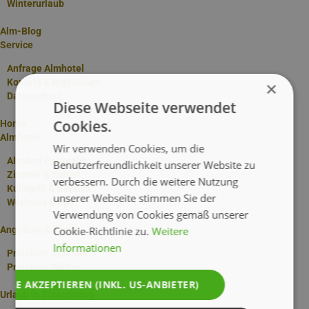
Winterurlaub
Alm-Blog
Service
Anfrage Almhotel
Kontakt & Impressum
×
Datenschutz
Diese Webseite verwendet
Cookies.
Home
Almhotel
Wir verwenden Cookies, um die
Almdorf Reiteralm
Benutzerfreundlichkeit unserer Website zu
Zimmer & Suiten
verbessern. Durch die weitere Nutzung
Kulinarik & Genuss
unserer Webseite stimmen Sie der
Wellness & Spa
Verwendung von Cookies gemäß unserer
Cookie-Richtlinie zu.
Weitere
Angebote & Preise
Informationen
Preisliste Sommer
Preisliste Winter
ALLE AKZEPTIEREN (INKL. US-ANBIETER)
Urlaub in Schladming